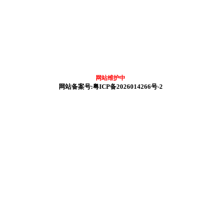
展示
走进云泉
资质荣誉
案例展示
留言咨询
网站维护中
网站备案号:粤ICP备2026014266号-2